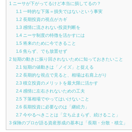
1
ニーサが下がってるけど本当に損してるの？
1.1
一時的な下落＝損失ではないという事実
1.2
長期投資の視点がカギ
1.3
感情に流されない投資判断を
1.4
ニーサ制度の特徴を活かすには
1.5
将来のために今できること
1.6
焦らず、でも放置せず
2
短期の動きに振り回されないために知っておきたいこと
2.1
短期の値動きは「ノイズ」と捉える
2.2
長期的な視点で見ると、相場は右肩上がり
2.3
積立投資のメリットを最大限に活かす
2.4
感情に左右されないための工夫
2.5
下落相場でやってはいけないこと
2.6
長期投資に必要なのは「継続力」
2.7
今やるべきことは「立ち止まらず、続けること」
3
保険のプロが語る資産形成の基本は「長期・分散・積立」