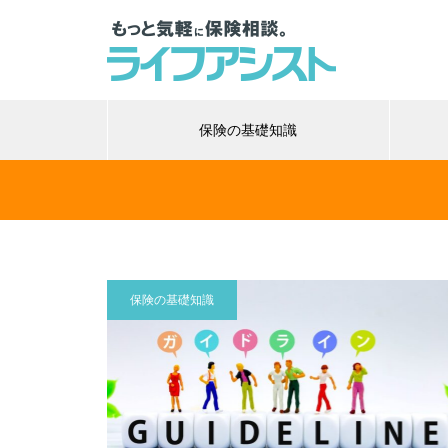
保険の基礎知識
保険の基礎知識
保険
保険の基礎知識
？年代別
がん保険の必要性はある？いらな
チュ
ミングを
いと言われる理由や必要な人の特
のバ
徴を解説
リス