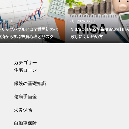
26.06.18
2026.06.18
ーリップバブルとは？世界初のバ
NISAは儲かる？新NISAの仕組
経済から学ぶ投資心理とリスク
敗しにくい始め方
カテゴリー
住宅ローン
保険の基礎知識
傷病手当金
火災保険
自動車保険