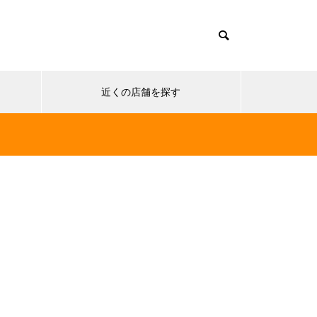
近くの店舗を探す
保険の基礎知識
保険の基
組みと
変額保険と個人年金の違いとは？
国内旅行
仕組み・リスク・選び方をわかり
選び方と
やすく解説
解説