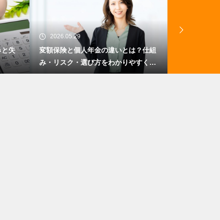
2026.05.29
2026.05.20
みと失
変額保険と個人年金の違いとは？仕組
国内旅行保険
み・リスク・選び方をわかりやすく解
方と補償内容
説