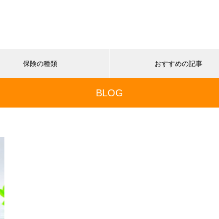
保険の種類
おすすめの記事
BLOG
最近の記事
の基礎知識
保険の基礎知識
ーリップバブルとは？世界初
NISAは儲かる？新NISAの仕
ブル経済から学ぶ投資心理と
失敗しにくい始め方
ク
おすすめページ