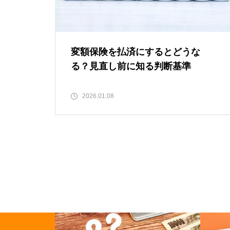
医療保険は何歳まで必要？年代別
の考え方と見直しのタイミングを
変額保険を払済にするとどうな
解説
る？見直し前に知る判断基準
NISAは儲かる？新NISAの仕組み
2026.01.08
と失敗しにくい始め方