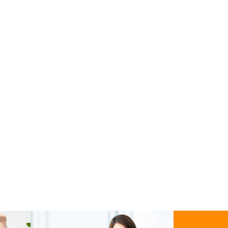
チューリップバブルとは？世界初
のバブル経済から学ぶ投資心理と
リスク
国内旅行保険は必要？おすすめの
選び方と補償内容をわかりやすく
解説