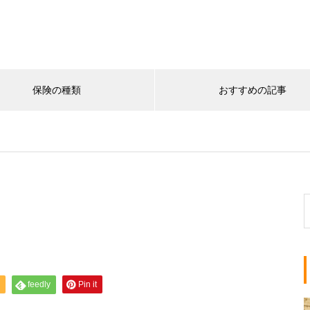
保険の種類
おすすめの記事
最近の記事
の基礎知識
保険の基礎知識
ーリップバブルとは？世界初
NISAは儲かる？新NISAの仕
ブル経済から学ぶ投資心理と
失敗しにくい始め方
ク
feedly
Pin it
おすすめページ