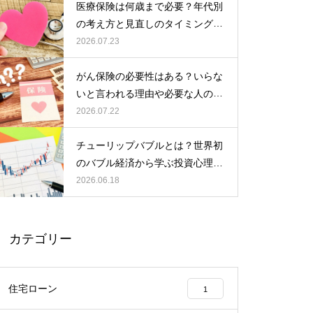
医療保険は何歳まで必要？年代別
の考え方と見直しのタイミングを
チューリップバブルとは？世界初
解説
2026.07.23
のバブル経済から学ぶ投資心理と
リスク
がん保険の必要性はある？いらな
いと言われる理由や必要な人の特
国内旅行保険は必要？おすすめの
徴を解説
2026.07.22
選び方と補償内容をわかりやすく
解説
チューリップバブルとは？世界初
のバブル経済から学ぶ投資心理と
リスク
2026.06.18
カテゴリー
住宅ローン
1