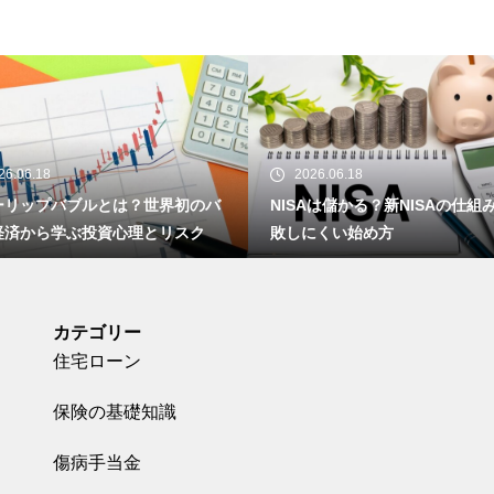
26.06.18
2026.06.18
ーリップバブルとは？世界初のバ
NISAは儲かる？新NISAの仕組
経済から学ぶ投資心理とリスク
敗しにくい始め方
カテゴリー
住宅ローン
保険の基礎知識
傷病手当金