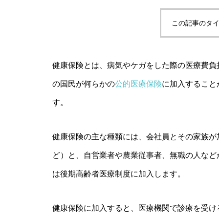
この記事のタイ
医療保険は何歳まで必要？年代別
の考え方と見直しのタイミングを
解説
健康保険とは、病気やケガをした際の医療費負
NISAは儲かる？新NISAの仕組み
の国民が何らかの
公的医療保険
に加入すること
と失敗しにくい始め方
す。
健康保険の主な種類には、会社員とその家族が
ど）と、自営業者や農業従事者、無職の人など
は後期高齢者医療制度に加入します。
健康保険に加入すると、医療機関で診療を受け