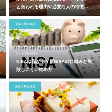
と言われる理由や必要な人の特徴を
解説
保険の基礎知識
2026.06.18
NISAは儲かる？新NISAの仕組みと失
敗しにくい始め方
保険の基礎知識