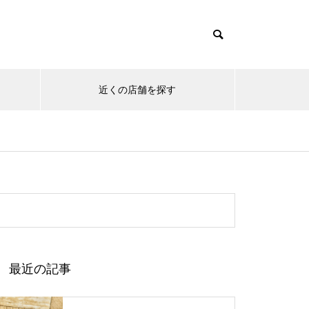
近くの店舗を探す
保険の基礎知識
保険の基
組みと
変額保険と個人年金の違いとは？
国内旅行
仕組み・リスク・選び方をわかり
選び方と
やすく解説
解説
最近の記事