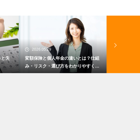
2026.05.29
2026.05.20
みと失
変額保険と個人年金の違いとは？仕組
国内旅行保険
み・リスク・選び方をわかりやすく解
方と補償内容
説