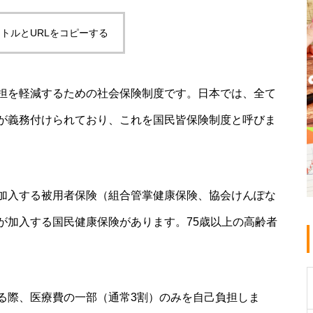
トルとURLをコピーする
がん保険の必要性はある？いらな
いと言われる理由や必要な人の特
徴を解説
担を軽減するための社会保険制度です。日本では、全て
変額保険と個人年金の違いとは？
が義務付けられており、これを国民皆保険制度と呼びま
仕組み・リスク・選び方をわかり
やすく解説
加入する被用者保険（組合管掌健康保険、協会けんぽな
が加入する国民健康保険があります。75歳以上の高齢者
る際、医療費の一部（通常3割）のみを自己負担しま