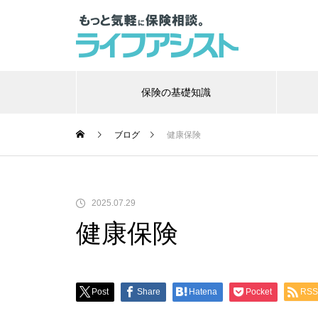
保険の基礎知識
ブログ
健康保険
保険の基礎知識
保険
2025.07.29
健康保険
？年代別
がん保険の必要性はある？いらな
チュ
ミングを
いと言われる理由や必要な人の特
のバ
徴を解説
リス
Post
Share
Hatena
Pocket
RSS