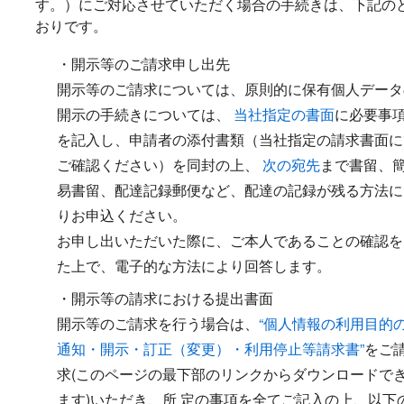
す。）にご対応させていただく場合の手続きは、下記の
おりです。
・開示等のご請求申し出先
開示等のご請求については、原則的に保有個人データ
開示の手続きについては、
当社指定の書面
に必要事
を記入し、申請者の添付書類（当社指定の請求書面に
ご確認ください）を同封の上、
次の宛先
まで書留、
易書留、配達記録郵便など、配達の記録が残る方法に
りお申込ください。
お申し出いただいた際に、ご本人であることの確認を
た上で、電子的な方法により回答します。
・開示等の請求における提出書面
開示等のご請求を行う場合は、
“個人情報の利用目的
通知・開示・訂正（変更）・利用停止等請求書”
をご
求(このページの最下部のリンクからダウンロードで
ます)いただき、所 定の事項を全てご記入の上、以下