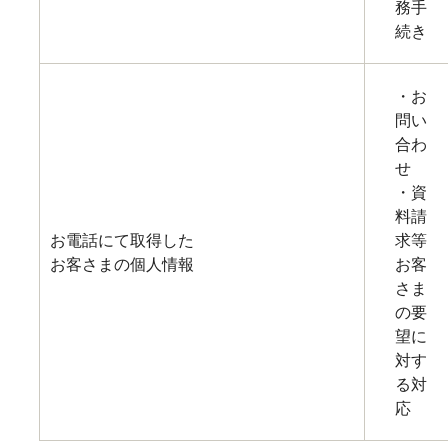
務手
続き
・お
問い
合わ
せ
・資
料請
お電話にて取得した
求等
お客さまの個人情報
お客
さま
の要
望に
対す
る対
応