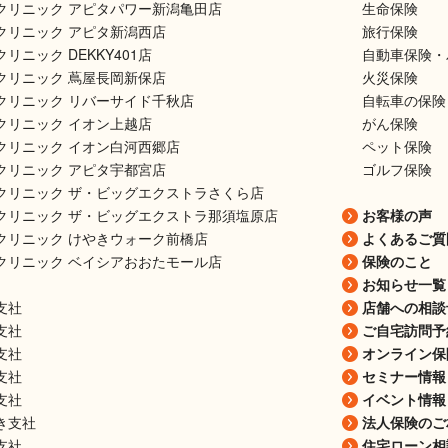
クリニック アピタパワー新潟亀田店
生命保険
クリニック アピタ新潟西店
旅行保険
リニック DEKKY401店
自動車保険・
クリニック 蔦屋長岡新保店
火災保険
クリニック リバーサイド千秋店
自転車の保険
クリニック イオン上越店
がん保険
クリニック イオン白河西郷店
ペット保険
クリニック アピタ宇都宮店
ゴルフ保険
クリニック ザ・ビッグエクストラさくら店
クリニック ザ・ビッグエクストラ那須塩原店
お客様の声
クリニック けやきウォーク前橋店
よくあるご質
クリニック ベイシアおおたモール店
保険のこと
お知らせ一覧
支社
店舗への相談
支社
ご自宅訪問予
支社
オンライン保
支社
セミナー情報
支社
イベント情報
き支社
法人保険のご
支社
住宅ローン相