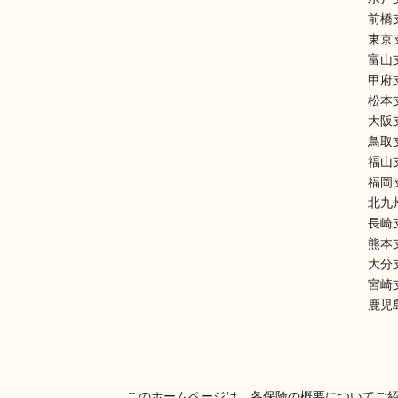
前橋
東京
富山
甲府
松本
大阪
鳥取
福山
福岡
北九
長崎
熊本
大分
宮崎
鹿児
このホームページは、各保険の概要についてご