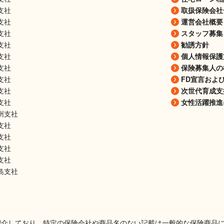
支社
取扱保険会社
支社
運営会社概要
支社
スタッフ募集
支社
勧誘方針
支社
個人情報保護
支社
保険募集人の
支社
FD宣言およ
支社
次世代育成支
支社
女性活躍推進
州支社
支社
支社
支社
支社
島支社
紹介しており、特定の保険会社や商品名のない記載は一般的な保険商品