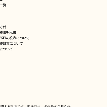
一覧
方針
権限明示書
びKPIの公表について
援対策について
について
に関する説明です。取扱商品、各保険の名称や保