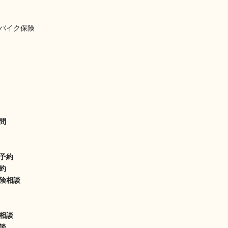
バイク保険
問
予約
約
険相談
相談
談