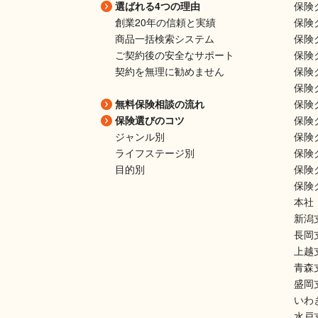
選ばれる4つの理由
保険
創業20年の信頼と実績
保険
商品一括検索システム
保険ク
ご契約後の安全なサポート
保険
契約を無理に勧めません
保険
保険
無料保険相談の流れ
保険
保険選びのコツ
保険
ジャンル別
保険
ライフステージ別
保険
目的別
保険
保険
本社
新潟
長岡
上越
青森
盛岡
いわ
水戸